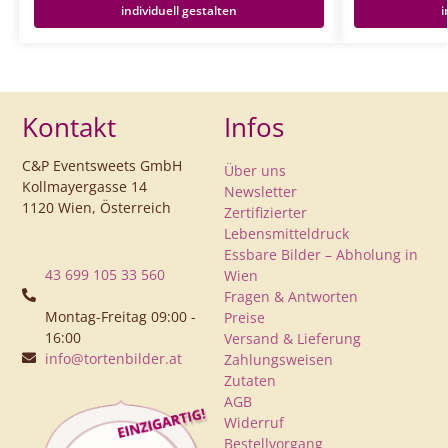
individuell gestalten
i
Kontakt
Infos
C&P Eventsweets GmbH
Über uns
Kollmayergasse 14
Newsletter
1120 Wien, Österreich
Zertifizierter
Lebensmitteldruck
Essbare Bilder – Abholung in
43 699 105 33 560
Wien
Fragen & Antworten
Montag-Freitag 09:00 -
Preise
16:00
Versand & Lieferung
info@tortenbilder.at
Zahlungsweisen
Zutaten
AGB
Widerruf
Bestellvorgang