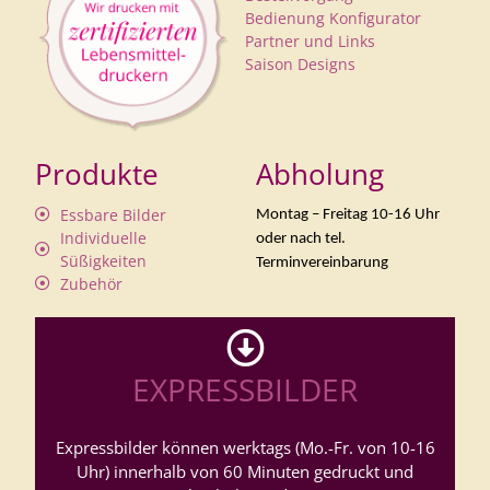
Bedienung Konfigurator
Partner und Links
Saison Designs
Produkte
Abholung
Essbare Bilder
Montag – Freitag 10-16 Uhr
Individuelle
oder nach tel.
Süßigkeiten
Terminvereinbarung
Zubehör
EXPRESSBILDER
Expressbilder können werktags (Mo.-Fr. von 10-16
Uhr) innerhalb von 60 Minuten gedruckt und