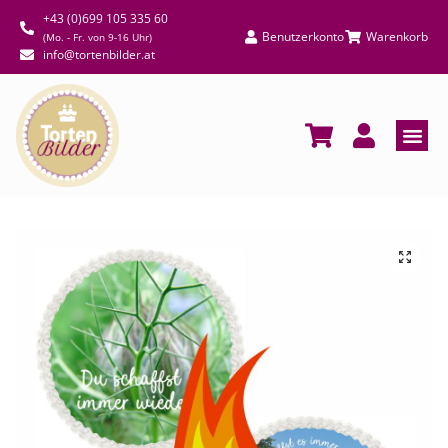
+43 (0)699 105 335 60
Benutzerkonto
Warenkorb
(Mo. - Fr. von 9-16 Uhr)
info@tortenbilder.at