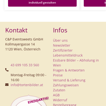
individuell gestalten
i
Kontakt
Infos
C&P Eventsweets GmbH
Über uns
Kollmayergasse 14
Newsletter
1120 Wien, Österreich
Zertifizierter
Lebensmitteldruck
Essbare Bilder – Abholung in
43 699 105 33 560
Wien
Fragen & Antworten
Montag-Freitag 09:00 -
Preise
16:00
Versand & Lieferung
info@tortenbilder.at
Zahlungsweisen
Zutaten
AGB
Widerruf
Bestellvorgang