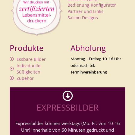
Bedienung Konfigurator
Partner und Links
Saison Designs
Produkte
Abholung
Essbare Bilder
Montag – Freitag 10-16 Uhr
Individuelle
oder nach tel.
Süßigkeiten
Terminvereinbarung
Zubehör
EXPRESSBILDER
Expressbilder können werktags (Mo.-Fr. von 10-16
Uhr) innerhalb von 60 Minuten gedruckt und