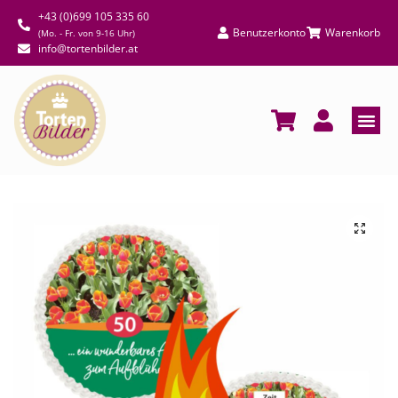
+43 (0)699 105 335 60
Benutzerkonto
Warenkorb
(Mo. - Fr. von 9-16 Uhr)
info@tortenbilder.at