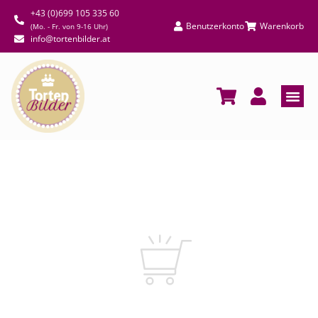
+43 (0)699 105 335 60
Benutzerkonto
Warenkorb
(Mo. - Fr. von 9-16 Uhr)
info@tortenbilder.at