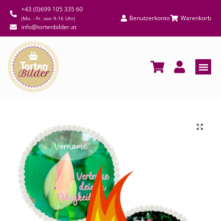
+43 (0)699 105 335 60
Benutzerkonto
Warenkorb
(Mo. - Fr. von 9-16 Uhr)
info@tortenbilder.at