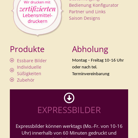
Bedienung Konfigurator
Partner und Links
Saison Designs
Produkte
Abholung
Essbare Bilder
Montag – Freitag 10-16 Uhr
Individuelle
oder nach tel.
Süßigkeiten
Terminvereinbarung
Zubehör
EXPRESSBILDER
Expressbilder können werktags (Mo.-Fr. von 10-16
Uhr) innerhalb von 60 Minuten gedruckt und