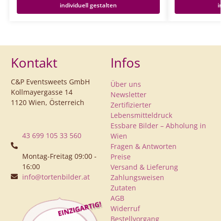
individuell gestalten
i
Kontakt
Infos
C&P Eventsweets GmbH
Über uns
Kollmayergasse 14
Newsletter
1120 Wien, Österreich
Zertifizierter
Lebensmitteldruck
Essbare Bilder – Abholung in
43 699 105 33 560
Wien
Fragen & Antworten
Montag-Freitag 09:00 -
Preise
16:00
Versand & Lieferung
info@tortenbilder.at
Zahlungsweisen
Zutaten
AGB
Widerruf
Bestellvorgang