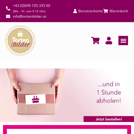
+43 (0)699 105 335 60
Benutzerkonto
Warenkorb
(Mo. - Fr. von 9-16 Uhr)
info@tortenbilder.at