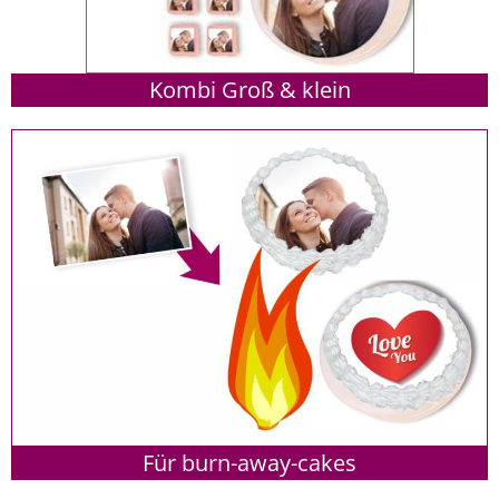
Kombi Groß & klein
Für burn-away-cakes