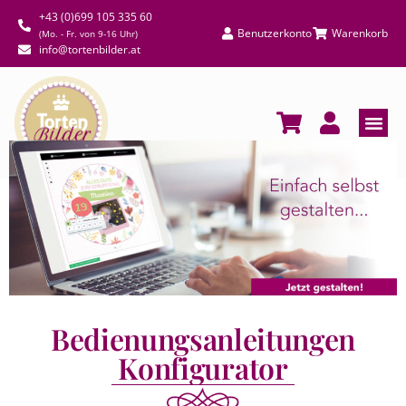
+43 (0)699 105 335 60
Benutzerkonto
Warenkorb
(Mo. - Fr. von 9-16 Uhr)
info@tortenbilder.at
Bedienungsanleitungen
Konfigurator