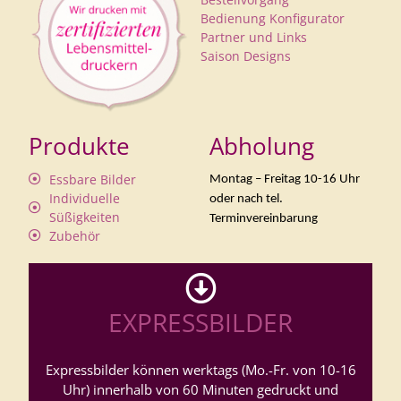
Bedienung Konfigurator
Partner und Links
Saison Designs
Produkte
Abholung
Essbare Bilder
Montag – Freitag 10-16 Uhr
Individuelle
oder nach tel.
Süßigkeiten
Terminvereinbarung
Zubehör
EXPRESSBILDER
Expressbilder können werktags (Mo.-Fr. von 10-16
Uhr) innerhalb von 60 Minuten gedruckt und