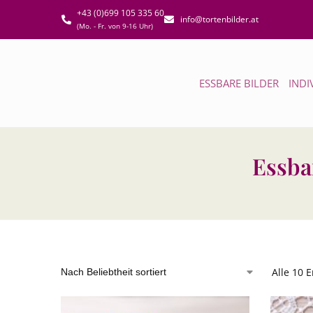
+43 (0)699 105 335 60
info@tortenbilder.at
(Mo. - Fr. von 9-16 Uhr)
ESSBARE BILDER
INDI
Essba
Alle 10 