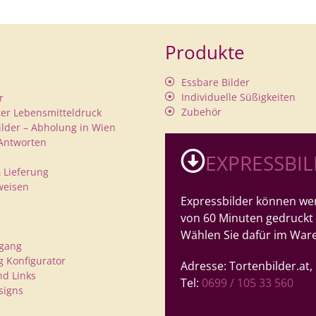
Produkte
Essbare Bilder
Individuelle Süßigkeiten
r
Zubehör
rter Lebensmitteldruck
ilder – Abholung in Wien
Antworten
EXPRESSBI
 Lieferung
weisen
Expressbilder können wer
von 60 Minuten gedruckt
Wählen Sie dafür im War
rgang
 Konfigurator
Adresse: Tortenbilder.at
nd Links
Tel:
0699 / 105 33 560
signs