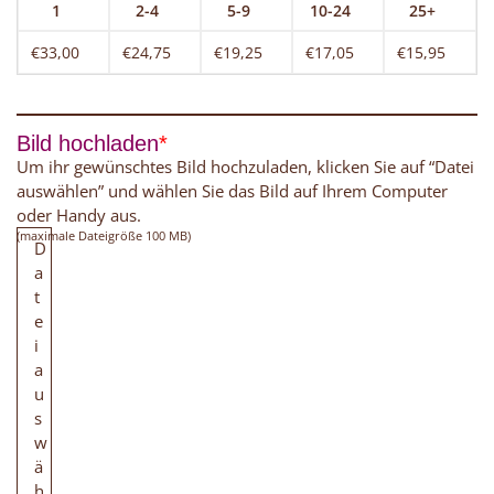
1
2-4
5-9
10-24
25+
€33,00
€24,75
€19,25
€17,05
€15,95
Bild hochladen
*
Um ihr gewünschtes Bild hochzuladen, klicken Sie auf “Datei
auswählen” und wählen Sie das Bild auf Ihrem Computer
oder Handy aus.
(maximale Dateigröße 100 MB)
D
a
t
e
i
a
u
s
w
ä
h