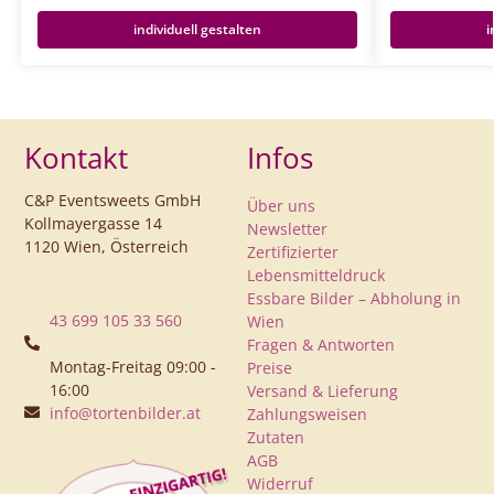
individuell gestalten
i
Kontakt
Infos
C&P Eventsweets GmbH
Über uns
Kollmayergasse 14
Newsletter
1120 Wien, Österreich
Zertifizierter
Lebensmitteldruck
Essbare Bilder – Abholung in
43 699 105 33 560
Wien
Fragen & Antworten
Montag-Freitag 09:00 -
Preise
16:00
Versand & Lieferung
info@tortenbilder.at
Zahlungsweisen
Zutaten
AGB
Widerruf