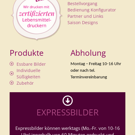
Bestellvorgang
Bedienung Konfigurator
Partner und Links
Saison Designs
Produkte
Abholung
Essbare Bilder
Montag – Freitag 10-16 Uhr
Individuelle
oder nach tel.
Süßigkeiten
Terminvereinbarung
Zubehör
EXPRESSBILDER
Expressbilder können werktags (Mo.-Fr. von 10-16
Uhr) innerhalb von 60 Minuten gedruckt und