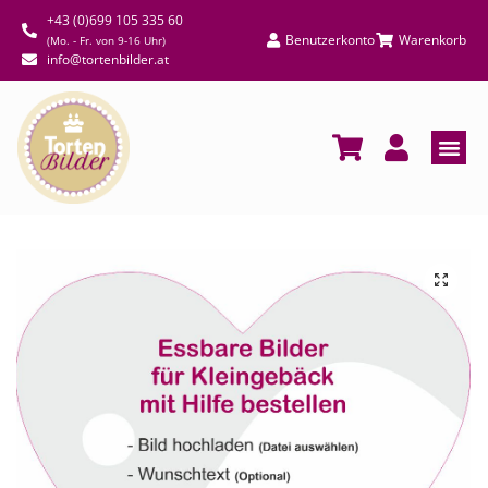
+43 (0)699 105 335 60
Benutzerkonto
Warenkorb
(Mo. - Fr. von 9-16 Uhr)
info@tortenbilder.at