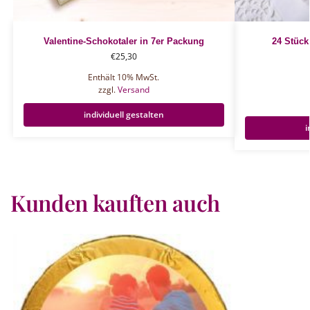
Valentine-Schokotaler in 7er Packung
24 Stück
€
25,30
Enthält 10% MwSt.
zzgl.
Versand
individuell gestalten
i
Kunden kauften auch