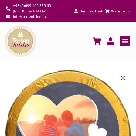
+43 (0)699 105 335 60
Benutzerkonto
Warenkorb
(Mo. - Fr. von 9-16 Uhr)
info@tortenbilder.at