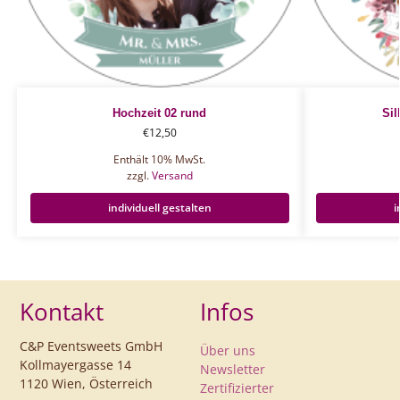
Hochzeit 02 rund
Sil
€
12,50
Enthält 10% MwSt.
zzgl.
Versand
individuell gestalten
i
Kontakt
Infos
C&P Eventsweets GmbH
Über uns
Kollmayergasse 14
Newsletter
1120 Wien, Österreich
Zertifizierter