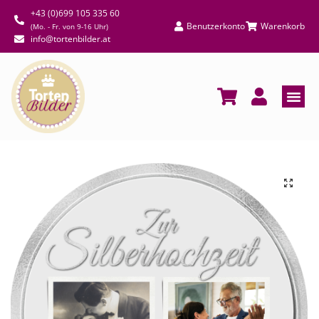
+43 (0)699 105 335 60
Benutzerkonto
Warenkorb
(Mo. - Fr. von 9-16 Uhr)
info@tortenbilder.at