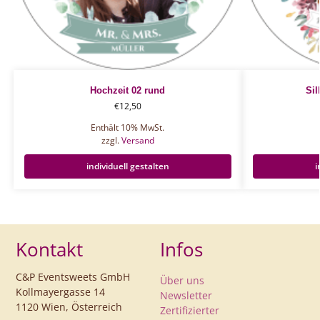
Hochzeit 02 rund
Sil
€
12,50
Enthält 10% MwSt.
zzgl.
Versand
individuell gestalten
i
Kontakt
Infos
C&P Eventsweets GmbH
Über uns
Kollmayergasse 14
Newsletter
1120 Wien, Österreich
Zertifizierter