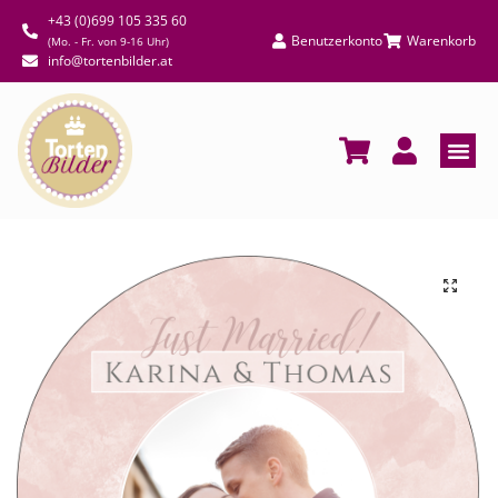
+43 (0)699 105 335 60
Benutzerkonto
Warenkorb
(Mo. - Fr. von 9-16 Uhr)
info@tortenbilder.at