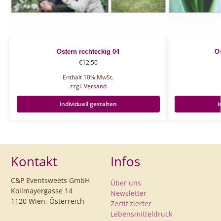
Ostern rechteckig 04
Os
€
12,50
Enthält 10% MwSt.
zzgl.
Versand
individuell gestalten
i
Kontakt
Infos
C&P Eventsweets GmbH
Über uns
Kollmayergasse 14
Newsletter
1120 Wien, Österreich
Zertifizierter
Lebensmitteldruck