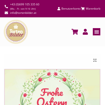
+43 (0)699 105 335 60
Benutzerkonto
Warenkorb
(Mo. - Fr. von 9-16 Uhr)
info@tortenbilder.at