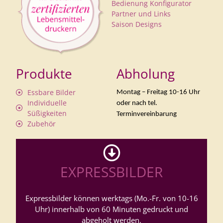
Bedienung Konfigurator
Partner und Links
Saison Designs
Produkte
Abholung
Essbare Bilder
Montag – Freitag 10-16 Uhr
Individuelle
oder nach tel.
Süßigkeiten
Terminvereinbarung
Zubehör
EXPRESSBILDER
Expressbilder können werktags (Mo.-Fr. von 10-16
Uhr) innerhalb von 60 Minuten gedruckt und
abgeholt werden.