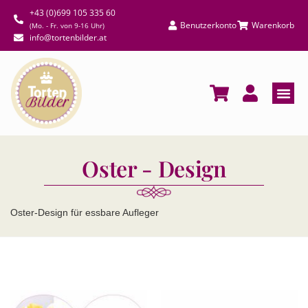
+43 (0)699 105 335 60
Benutzerkonto
Warenkorb
(Mo. - Fr. von 9-16 Uhr)
info@tortenbilder.at
Oster - Design
Oster-Design für essbare Aufleger