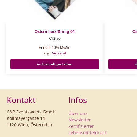
Ostern herzförmig 04
Os
€
12,50
Enthält 10% MwSt.
zzgl.
Versand
individuell gestalten
i
Kontakt
Infos
C&P Eventsweets GmbH
Über uns
Kollmayergasse 14
Newsletter
1120 Wien, Österreich
Zertifizierter
Lebensmitteldruck