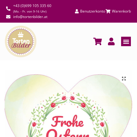
+43 (0)699 105 335 60
Benutzerkonto
Warenkorb
(Mo. - Fr. von 9-16 Uhr)
info@tortenbilder.at