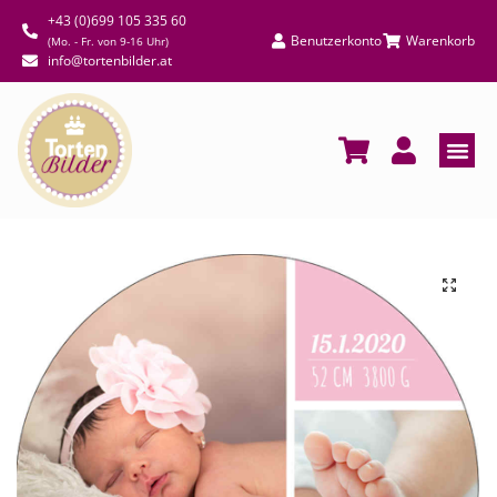
+43 (0)699 105 335 60
Benutzerkonto
Warenkorb
(Mo. - Fr. von 9-16 Uhr)
info@tortenbilder.at