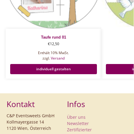
Taufe rund 01
€
12,50
Enthält 10% MwSt.
zzgl.
Versand
individuell gestalten
i
Kontakt
Infos
C&P Eventsweets GmbH
Über uns
Kollmayergasse 14
Newsletter
1120 Wien, Österreich
Zertifizierter