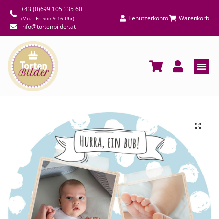
+43 (0)699 105 335 60
Benutzerkonto
Warenkorb
(Mo. - Fr. von 9-16 Uhr)
info@tortenbilder.at