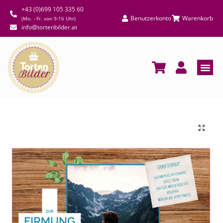
+43 (0)699 105 335 60
Benutzerkonto
Warenkorb
(Mo. - Fr. von 9-16 Uhr)
info@tortenbilder.at