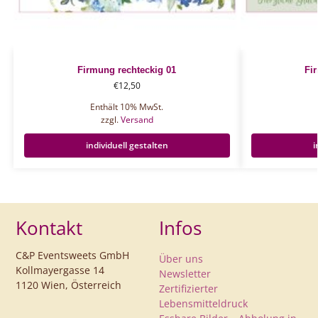
Firmung rechteckig 01
Fi
€
12,50
Enthält 10% MwSt.
zzgl.
Versand
individuell gestalten
i
Kontakt
Infos
C&P Eventsweets GmbH
Über uns
Kollmayergasse 14
Newsletter
1120 Wien, Österreich
Zertifizierter
Lebensmitteldruck