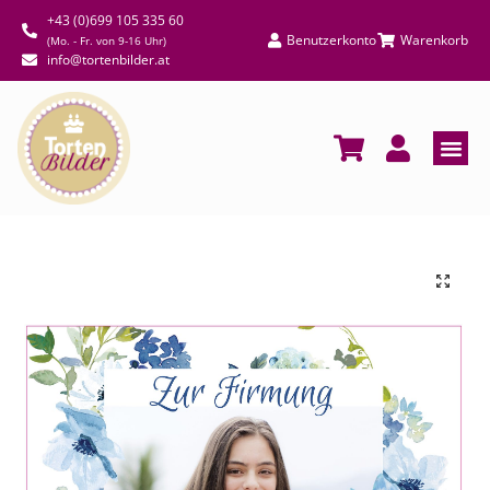
+43 (0)699 105 335 60
Benutzerkonto
Warenkorb
(Mo. - Fr. von 9-16 Uhr)
info@tortenbilder.at