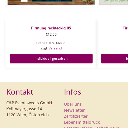
Firmung rechteckig 05
Fi
€
12,50
Enthält 10% MwSt.
zzgl.
Versand
individuell gestalten
i
Kontakt
Infos
C&P Eventsweets GmbH
Über uns
Kollmayergasse 14
Newsletter
1120 Wien, Österreich
Zertifizierter
Lebensmitteldruck