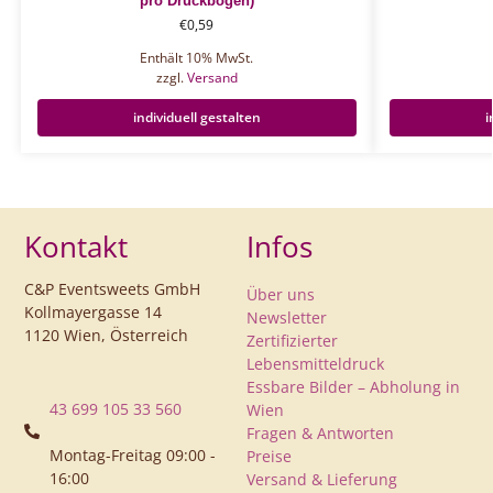
pro Druckbogen)
€
0,59
Enthält 10% MwSt.
zzgl.
Versand
individuell gestalten
i
Kontakt
Infos
C&P Eventsweets GmbH
Über uns
Kollmayergasse 14
Newsletter
1120 Wien, Österreich
Zertifizierter
Lebensmitteldruck
Essbare Bilder – Abholung in
43 699 105 33 560
Wien
Fragen & Antworten
Montag-Freitag 09:00 -
Preise
16:00
Versand & Lieferung