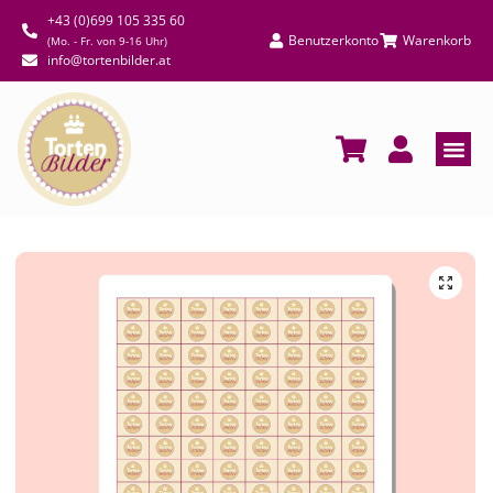
+43 (0)699 105 335 60
Benutzerkonto
Warenkorb
(Mo. - Fr. von 9-16 Uhr)
info@tortenbilder.at