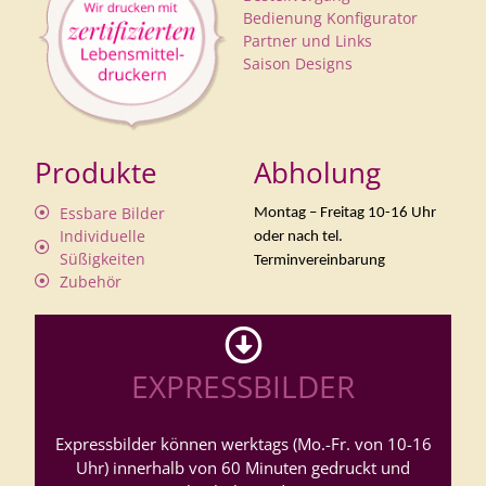
Bedienung Konfigurator
Partner und Links
Saison Designs
Produkte
Abholung
Essbare Bilder
Montag – Freitag 10-16 Uhr
Individuelle
oder nach tel.
Süßigkeiten
Terminvereinbarung
Zubehör
EXPRESSBILDER
Expressbilder können werktags (Mo.-Fr. von 10-16
Uhr) innerhalb von 60 Minuten gedruckt und