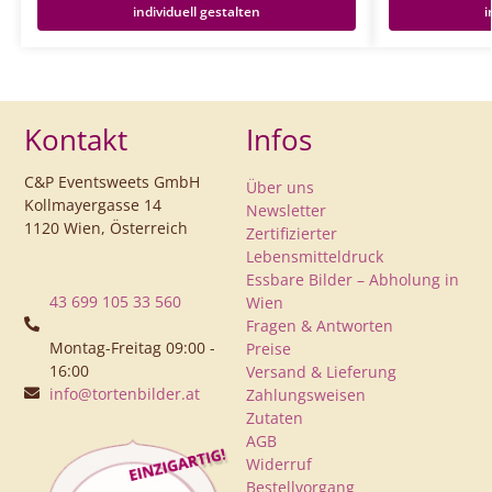
individuell gestalten
i
Kontakt
Infos
C&P Eventsweets GmbH
Über uns
Kollmayergasse 14
Newsletter
1120 Wien, Österreich
Zertifizierter
Lebensmitteldruck
Essbare Bilder – Abholung in
43 699 105 33 560
Wien
Fragen & Antworten
Montag-Freitag 09:00 -
Preise
16:00
Versand & Lieferung
info@tortenbilder.at
Zahlungsweisen
Zutaten
AGB
Widerruf
Bestellvorgang