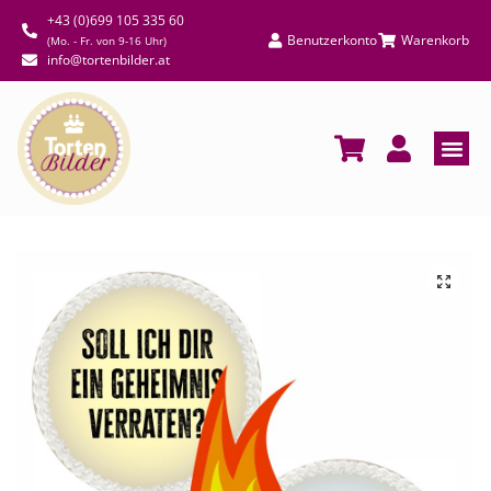
+43 (0)699 105 335 60
Benutzerkonto
Warenkorb
(Mo. - Fr. von 9-16 Uhr)
info@tortenbilder.at