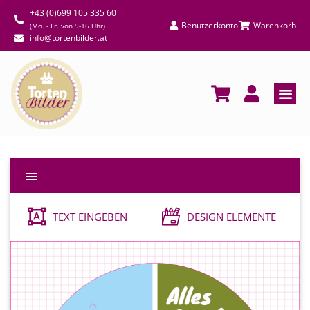
+43 (0)699 105 335 60
Benutzerkonto
Warenkorb
(Mo. - Fr. von 9-16 Uhr)
info@tortenbilder.at
TEXT EINGEBEN
DESIGN ELEMENTE