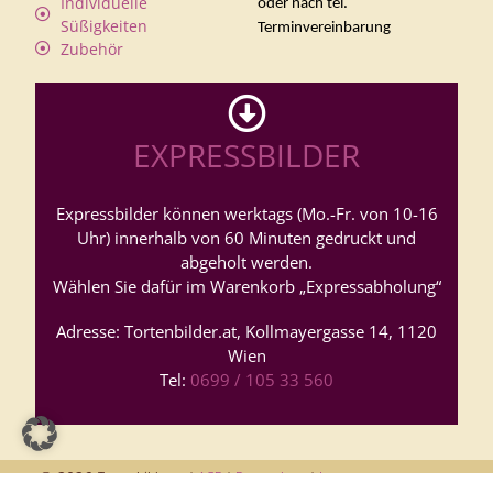
Individuelle
oder nach tel.
Süßigkeiten
Terminvereinbarung
Zubehör
EXPRESSBILDER
Expressbilder können werktags (Mo.-Fr. von 10-16
Uhr) innerhalb von 60 Minuten gedruckt und
abgeholt werden.
Wählen Sie dafür im Warenkorb „Expressabholung“
Adresse: Tortenbilder.at, Kollmayergasse 14, 1120
Wien
Tel:
0699 / 105 33 560
© 2026
Tortenbilder.at |
AGB
|
Datenschutz
|
Impressum