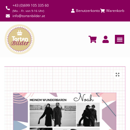
+43 (0)699 105 335 60
Benutzerkonto
Warenkorb
(Mo. - Fr. von 9-16 Uhr)
info@tortenbilder.at