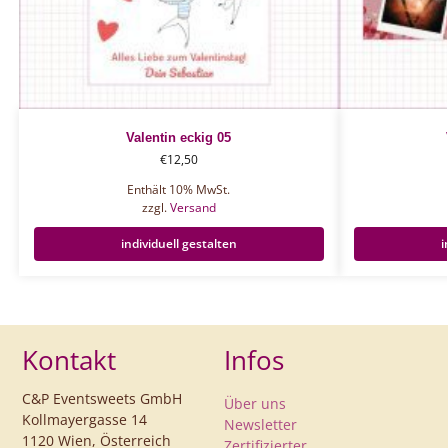
Valentin eckig 05
€
12,50
Enthält 10% MwSt.
zzgl.
Versand
individuell gestalten
i
Kontakt
Infos
C&P Eventsweets GmbH
Über uns
Kollmayergasse 14
Newsletter
1120 Wien, Österreich
Zertifizierter