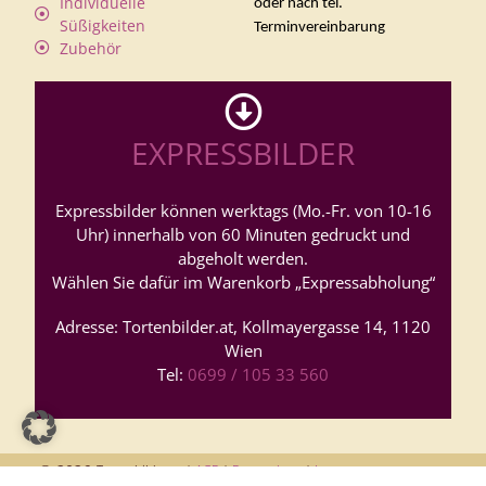
Individuelle
oder nach tel.
Süßigkeiten
Terminvereinbarung
Zubehör
EXPRESSBILDER
Expressbilder können werktags (Mo.-Fr. von 10-16
Uhr) innerhalb von 60 Minuten gedruckt und
abgeholt werden.
Wählen Sie dafür im Warenkorb „Expressabholung“
Adresse: Tortenbilder.at, Kollmayergasse 14, 1120
Wien
Tel:
0699 / 105 33 560
© 2026
Tortenbilder.at |
AGB
|
Datenschutz
|
Impressum