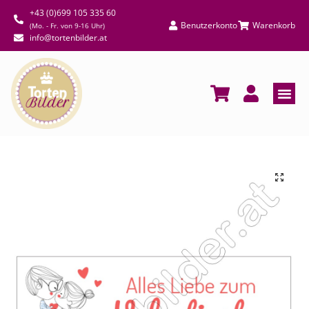
+43 (0)699 105 335 60
Benutzerkonto
Warenkorb
(Mo. - Fr. von 9-16 Uhr)
info@tortenbilder.at