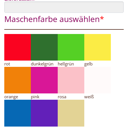
Maschenfarbe auswählen
*
rot
dunkelgrün
hellgrün
gelb
orange
pink
rosa
weiß