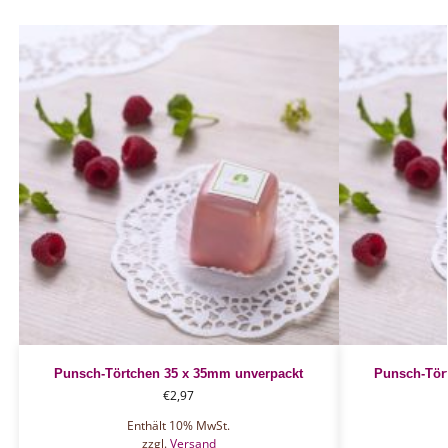
Punsch-Törtchen 35 x 35mm unverpackt
Punsch-Tör
€
2,97
Enthält 10% MwSt.
zzgl.
Versand