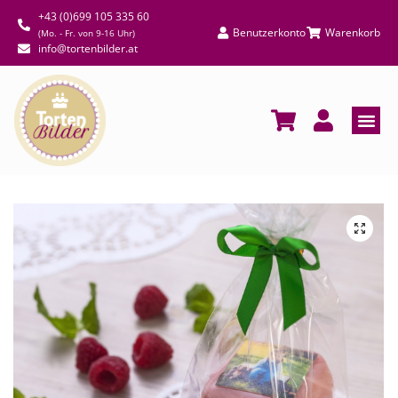
+43 (0)699 105 335 60
Benutzerkonto
Warenkorb
(Mo. - Fr. von 9-16 Uhr)
info@tortenbilder.at