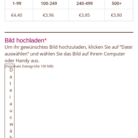
1-99
100-249
240-499
500+
€4,40
€3,96
€3,85
€3,80
Bild hochladen
*
Um ihr gewünschtes Bild hochzuladen, klicken Sie auf “Datei
auswählen” und wählen Sie das Bild auf Ihrem Computer
oder Handy aus.
(maximale Dateigröße 100 MB)
D
a
t
e
i
a
u
s
w
ä
h