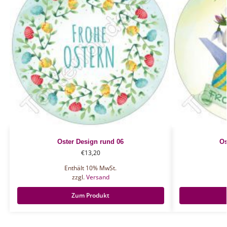
Oster Design rund 06
Os
€
13,20
Enthält 10% MwSt.
zzgl.
Versand
Zum Produkt