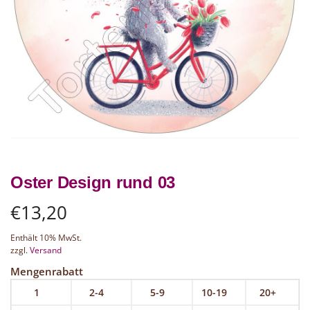
Oster Design rund 03
€
13,20
Enthält 10% MwSt.
zzgl.
Versand
Mengenrabatt
1
2-4
5-9
10-19
20+