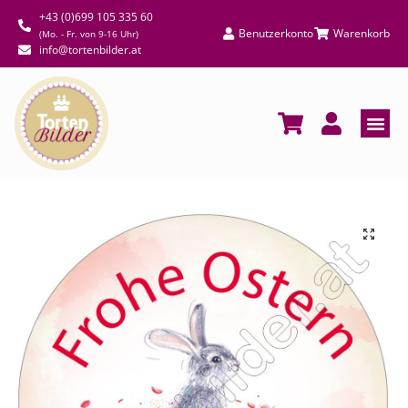
+43 (0)699 105 335 60
Benutzerkonto
Warenkorb
(Mo. - Fr. von 9-16 Uhr)
info@tortenbilder.at