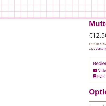
Mutt
€
12,5
Enthält 10%
zzgl.
Versan
Bedie
Vide
PDF: 
Opti