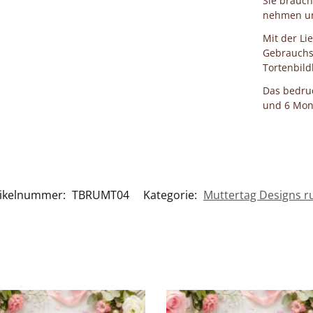
Sie brauch
nehmen und
Mit der Li
Gebrauchs
Tortenbild
Das bedruc
und 6 Mona
tikelnummer:
TBRUMT04
Kategorie:
Muttertag Designs r