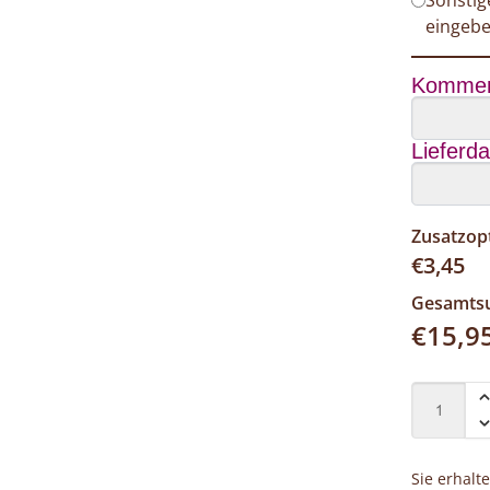
eingeb
Kommen
Lieferd
Zusatzop
€
3,45
Gesamt
€
15,9
Sie erhalt