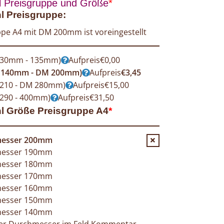
 Preisgruppe und Größe
*
 Preisgruppe:
pe A4 mit DM 200mm ist voreingestellt
 30mm - 135mm)
Aufpreis
€
0,00
 140mm - DM 200mm)
Aufpreis
€
3,45
 210 - DM 280mm)
Aufpreis
€
15,00
290 - 400mm)
Aufpreis
€
31,50
l Größe Preisgruppe A4
*
esser 200mm
esser 190mm
esser 180mm
esser 170mm
esser 160mm
esser 150mm
esser 140mm
ger Durchmesser im Feld Kommentar