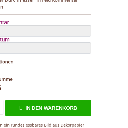
en
tar
atum
tionen
summe
5
IN DEN WARENKORB
en ein rundes essbares Bild aus Dekorpapier