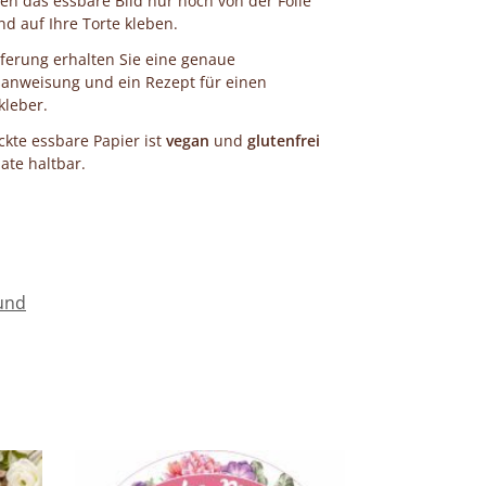
en das essbare Bild nur noch von der Folie
 auf Ihre Torte kleben.
eferung erhalten Sie eine genaue
anweisung und ein Rezept für einen
kleber.
kte essbare Papier ist
vegan
und
glutenfrei
te haltbar.
und