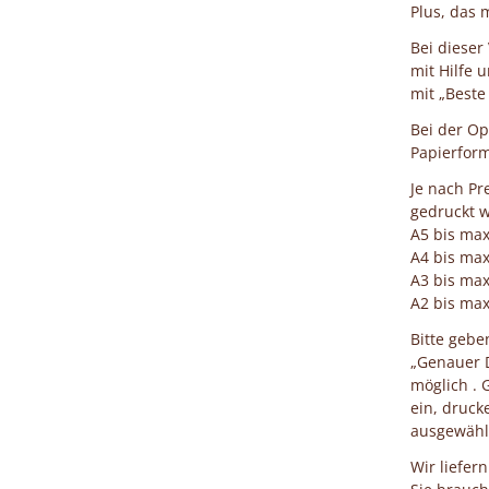
Plus, das m
Bei dieser
mit Hilfe 
mit „Beste
Bei der Op
Papierform
Je nach Pr
gedruckt w
A5 bis ma
A4 bis ma
A3 bis ma
A2 bis ma
Bitte geb
„Genauer D
möglich . 
ein, druck
ausgewählt
Wir liefer