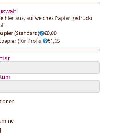
uswahl
e hier aus, auf welches Papier gedruckt
ll.
apier (Standard)
€
0,00
papier (für Profis)
€
1,65
tar
atum
tionen
summe
0