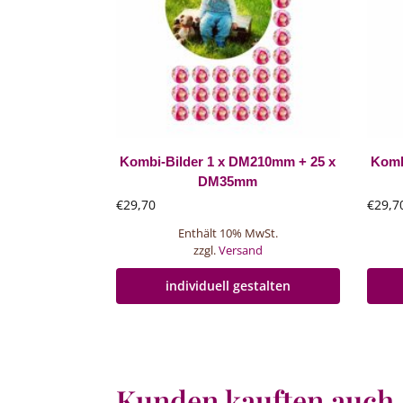
Kombi-Bilder 1 x DM210mm + 25 x
Komb
DM35mm
€
29,70
€
29,7
Enthält 10% MwSt.
zzgl.
Versand
individuell gestalten
Kunden kauften auch