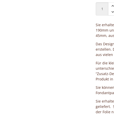
Sie erhalt
190mm und
45mm, aus
Das Design
erstellen.
aus vielen
Für die kl
unterschie
“Zusatz-De
Produkt in
Sie können
Fondantpap
Sie erhalt
geliefert.
der Folie 