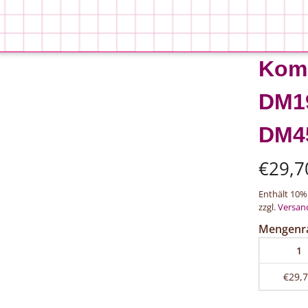
Komb
DM1
DM4
€
29,7
Enthält 10%
zzgl.
Versan
Mengenr
1
€29,