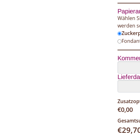
Papiera
Wählen Si
werden so
Zuckerp
Fondant
Kommen
Lieferd
Zusatzop
€
0,00
Gesamt
€
29,7