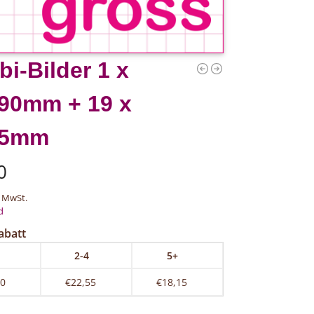
i-Bilder 1 x
90mm + 19 x
5mm
0
 MwSt.
d
abatt
2-4
5+
70
€22,55
€18,15