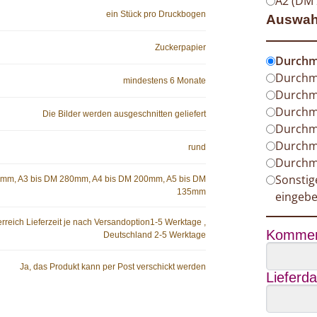
A2 (DM 
ein Stück pro Druckbogen
Auswah
Zuckerpapier
Durchm
Durchm
mindestens 6 Monate
Durchm
Durchm
Die Bilder werden ausgeschnitten geliefert
Durchm
Durchm
rund
Durchm
Sonsti
0mm, A3 bis DM 280mm, A4 bis DM 200mm, A5 bis DM
135mm
eingeb
rreich Lieferzeit je nach Versandoption1-5 Werktage ,
Kommen
Deutschland 2-5 Werktage
Ja, das Produkt kann per Post verschickt werden
Lieferd