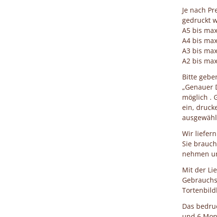
Je nach Pr
gedruckt w
A5 bis ma
A4 bis ma
A3 bis ma
A2 bis ma
Bitte geb
„Genauer D
möglich . 
ein, druck
ausgewählt
Wir liefer
Sie brauch
nehmen und
Mit der Li
Gebrauchs
Tortenbild
Das bedruc
und 6 Mona