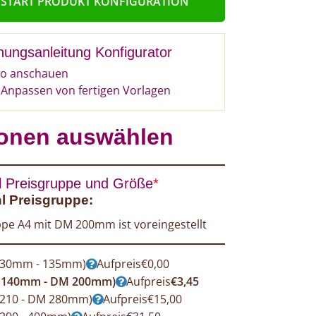
START PRODUKT KONFIGURATION
nungsanleitung Konfigurator
o anschauen
Anpassen von fertigen Vorlagen
onen auswählen
 Preisgruppe und Größe
*
 Preisgruppe:
pe A4 mit DM 200mm ist voreingestellt
 30mm - 135mm)
Aufpreis
€
0,00
 140mm - DM 200mm)
Aufpreis
€
3,45
 210 - DM 280mm)
Aufpreis
€
15,00