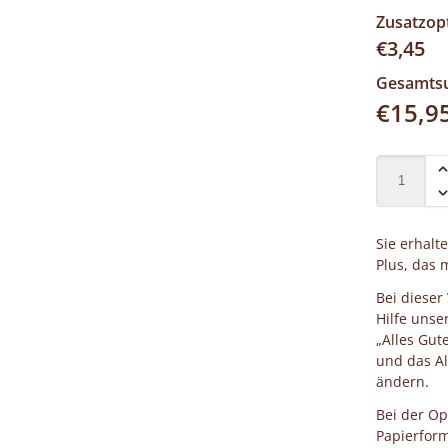
Zusatzop
€
3,45
Gesamt
€
15,9
Sie erhalt
Plus, das m
Bei dieser
Hilfe unse
„Alles Gut
und das Al
ändern.
Bei der Op
Papierform