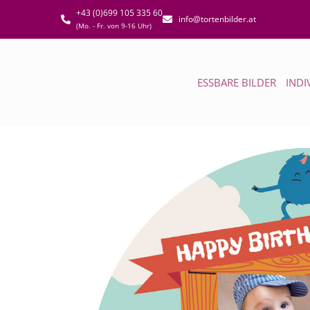
+43 (0)699 105 335 60
info@tortenbilder.at
(Mo. - Fr. von 9-16 Uhr)
ESSBARE BILDER
INDI