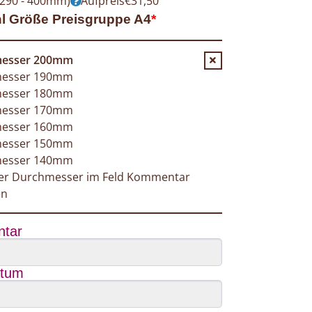
290 - 400mm)
Aufpreis
€
31,50
l Größe Preisgruppe A4
*
esser 200mm
esser 190mm
esser 180mm
esser 170mm
esser 160mm
esser 150mm
esser 140mm
ger Durchmesser im Feld Kommentar
en
tar
atum