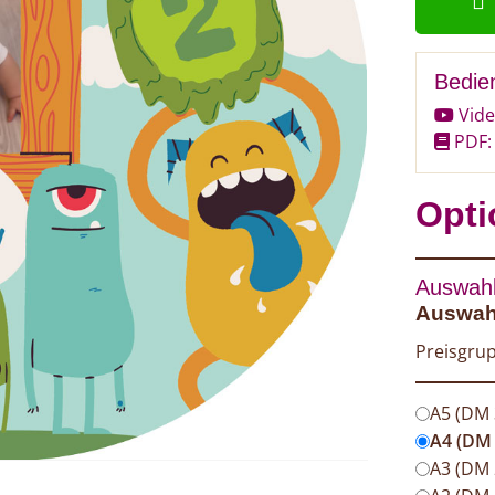
Bedie
Vide
PDF: 
Opti
Auswahl
Auswahl
Preisgrup
A5 (DM
A4 (DM
A3 (DM