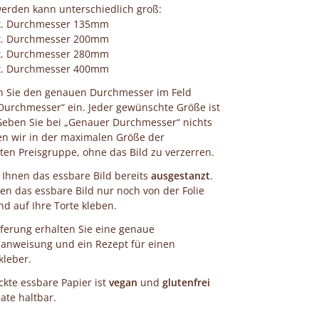
erden kann unterschiedlich groß:
x. Durchmesser 135mm
x. Durchmesser 200mm
x. Durchmesser 280mm
x. Durchmesser 400mm
en Sie den genauen Durchmesser im Feld
urchmesser“ ein. Jeder gewünschte Größe ist
Geben Sie bei „Genauer Durchmesser“ nichts
en wir in der maximalen Größe der
en Preisgruppe, ohne das Bild zu verzerren.
n Ihnen das essbare Bild bereits
ausgestanzt
.
en das essbare Bild nur noch von der Folie
 auf Ihre Torte kleben.
eferung erhalten Sie eine genaue
anweisung und ein Rezept für einen
kleber.
kte essbare Papier ist
vegan
und
glutenfrei
te haltbar.