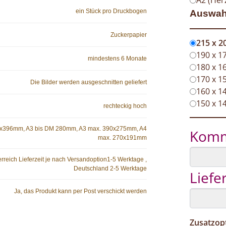
ein Stück pro Druckbogen
Auswah
Zuckerpapier
215 x 
190 x 
mindestens 6 Monate
180 x 
170 x 
Die Bilder werden ausgeschnitten geliefert
160 x 
150 x 
rechteckig hoch
0x396mm, A3 bis DM 280mm, A3 max. 390x275mm, A4
Komm
max. 270x191mm
rreich Lieferzeit je nach Versandoption1-5 Werktage ,
Deutschland 2-5 Werktage
Lief
Ja, das Produkt kann per Post verschickt werden
Zusatzop