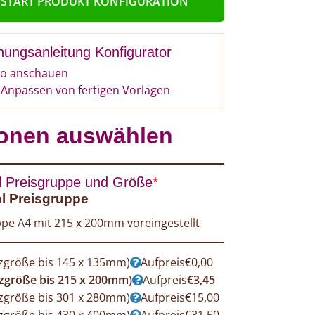
START PRODUKT KONFIGURATION
nungsanleitung Konfigurator
o anschauen
Anpassen von fertigen Vorlagen
onen auswählen
 Preisgruppe und Größe
*
l Preisgruppe
pe A4 mit 215 x 200mm voreingestellt
zgröße bis 145 x 135mm)
Aufpreis
€
0,00
zgröße bis 215 x 200mm)
Aufpreis
€
3,45
zgröße bis 301 x 280mm)
Aufpreis
€
15,00
zgröße bis 430 x 400mm)
Aufpreis
€
31,50