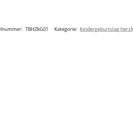
kelnummer:
TBHZkG01
Kategorie:
Kindergeburtstag herz