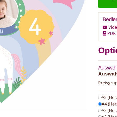
Bedie
Vide
PDF: 
Opti
Auswahl
Auswah
Preisgrup
A5 (Her
A4 (Her
A3 (Her
A2 (Her