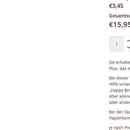
€
3,45
Gesamt
€
15,9
Sie erhalt
Plus, das m
Bei dieser
Hilfe unse
„Happy Bir
Alter könn
oder ände
Bei der Op
Papierform
Je nach Pr