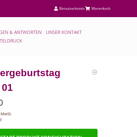
Benutzerkonto
Warenkorb
GEN & ANTWORTEN
UNSER KONTAKT
TTELDRUCK
ergeburtstag
 01
0
 MwSt.
d