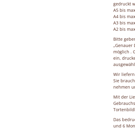
gedruckt w
A5 bis ma
A4 bis ma
A3 bis ma
A2 bis ma
Bitte geb
„Genauer D
möglich . 
ein, druck
ausgewählt
Wir liefer
Sie brauch
nehmen und
Mit der Li
Gebrauchs
Tortenbild
Das bedruc
und 6 Mona