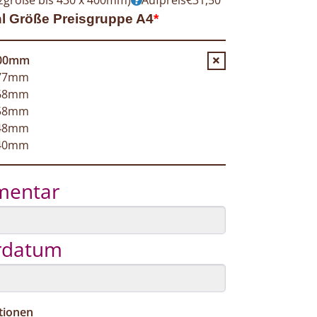
l Größe Preisgruppe A4
*
200mm
177mm
168mm
158mm
148mm
140mm
entar
erdatum
tionen