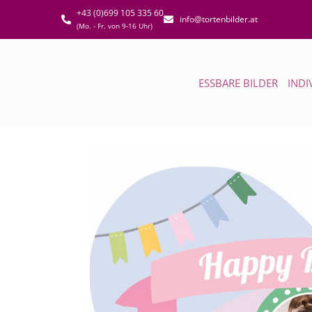
+43 (0)699 105 335 60
info@tortenbilder.at
(Mo. - Fr. von 9-16 Uhr)
ESSBARE BILDER
INDI