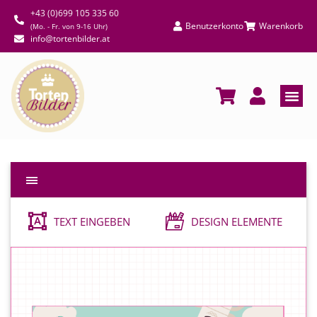
+43 (0)699 105 335 60
Benutzerkonto
Warenkorb
(Mo. - Fr. von 9-16 Uhr)
info@tortenbilder.at
TEXT EINGEBEN
DESIGN ELEMENTE