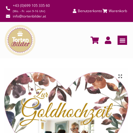
+43 (0)699 105 335 60
Benutzerkonto
Warenkorb
(Mo. - Fr. von 9-16 Uhr)
info@tortenbilder.at