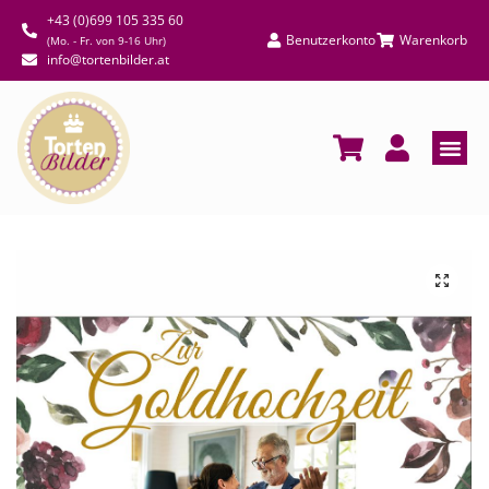
+43 (0)699 105 335 60
Benutzerkonto
Warenkorb
(Mo. - Fr. von 9-16 Uhr)
info@tortenbilder.at