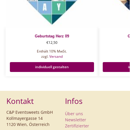
Geburtstag Herz 09
G
€
12,50
Enthält 10% MwSt.
zzgl.
Versand
individuell gestalten
i
Kontakt
Infos
C&P Eventsweets GmbH
Über uns
Kollmayergasse 14
Newsletter
1120 Wien, Österreich
Zertifizierter