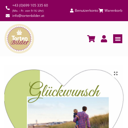
+43 (0)699 105 335 60
Benutzerkonto
Warenkorb
(Mo. - Fr. von 9-16 Uhr)
info@tortenbilder.at