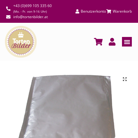
+43 (0)699 105 335 60
Benutzerkonto
Warenkorb
(Mo. - Fr. von 9-16 Uhr)
info@tortenbilder.at