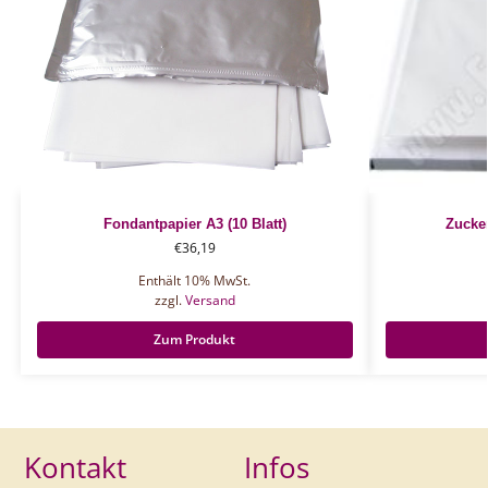
Fondantpapier A3 (10 Blatt)
Zucker
€
36,19
Enthält 10% MwSt.
zzgl.
Versand
Zum Produkt
Kontakt
Infos