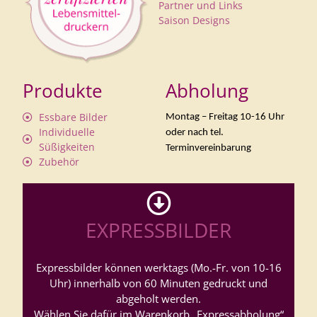
Partner und Links
Saison Designs
Produkte
Abholung
Essbare Bilder
Montag – Freitag 10-16 Uhr
Individuelle
oder nach tel.
Süßigkeiten
Terminvereinbarung
Zubehör
EXPRESSBILDER
Expressbilder können werktags (Mo.-Fr. von 10-16
Uhr) innerhalb von 60 Minuten gedruckt und
abgeholt werden.
Wählen Sie dafür im Warenkorb „Expressabholung“