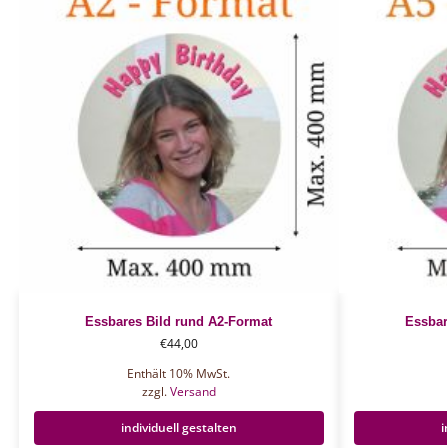
Essbares Bild rund A2-Format
Essbar
€
44,00
Enthält 10% MwSt.
zzgl.
Versand
individuell gestalten
i