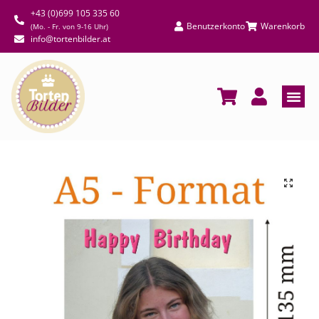
+43 (0)699 105 335 60
Benutzerkonto
Warenkorb
(Mo. - Fr. von 9-16 Uhr)
info@tortenbilder.at