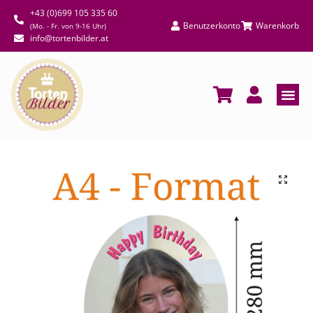
+43 (0)699 105 335 60
Benutzerkonto
Warenkorb
(Mo. - Fr. von 9-16 Uhr)
info@tortenbilder.at