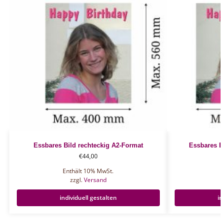
Essbares Bild rechteckig A2-Format
Essbares 
€
44,00
Enthält 10% MwSt.
zzgl.
Versand
individuell gestalten
i