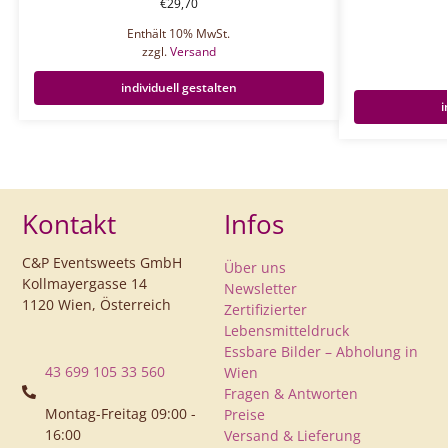
€
29,70
Enthält 10% MwSt.
zzgl.
Versand
individuell gestalten
i
Kontakt
Infos
C&P Eventsweets GmbH
Über uns
Kollmayergasse 14
Newsletter
1120 Wien, Österreich
Zertifizierter
Lebensmitteldruck
Essbare Bilder – Abholung in
43 699 105 33 560
Wien
Fragen & Antworten
Montag-Freitag 09:00 -
Preise
16:00
Versand & Lieferung