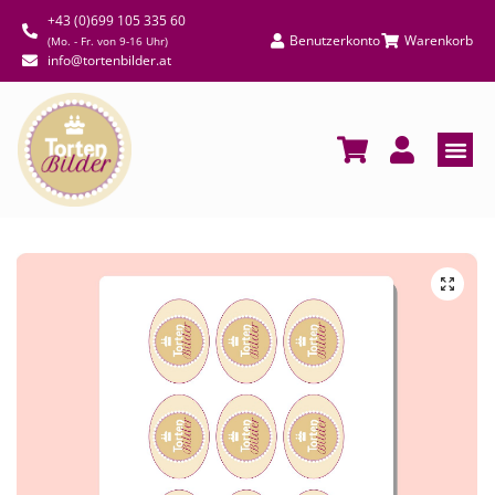
+43 (0)699 105 335 60
Benutzerkonto
Warenkorb
(Mo. - Fr. von 9-16 Uhr)
info@tortenbilder.at