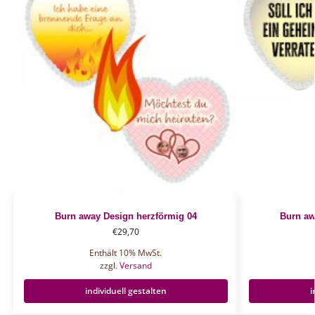
Burn away Design herzförmig 04
Burn aw
€
29,70
Enthält 10% MwSt.
zzgl.
Versand
individuell gestalten
i