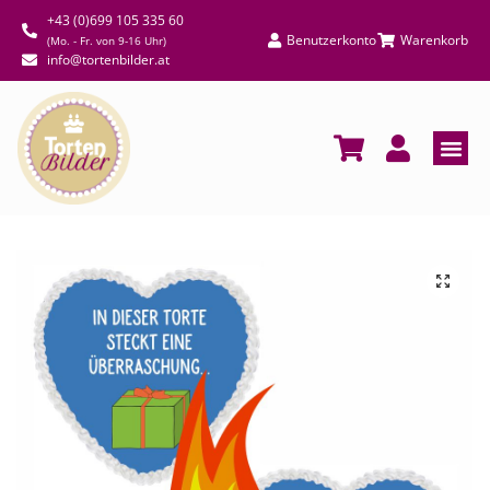
+43 (0)699 105 335 60
Benutzerkonto
Warenkorb
(Mo. - Fr. von 9-16 Uhr)
info@tortenbilder.at