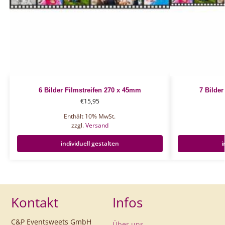
6 Bilder Filmstreifen 270 x 45mm
7 Bilder
€
15,95
Enthält 10% MwSt.
zzgl.
Versand
individuell gestalten
i
Kontakt
Infos
C&P Eventsweets GmbH
Über uns