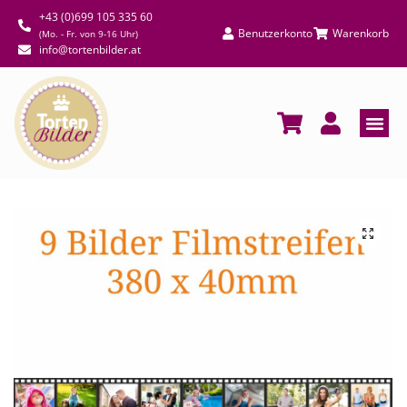
+43 (0)699 105 335 60
Benutzerkonto
Warenkorb
(Mo. - Fr. von 9-16 Uhr)
info@tortenbilder.at