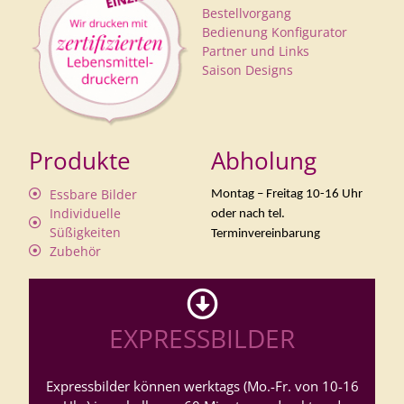
Bestellvorgang
Bedienung Konfigurator
Partner und Links
Saison Designs
Produkte
Abholung
Essbare Bilder
Montag – Freitag 10-16 Uhr
Individuelle
oder nach tel.
Süßigkeiten
Terminvereinbarung
Zubehör
EXPRESSBILDER
Expressbilder können werktags (Mo.-Fr. von 10-16