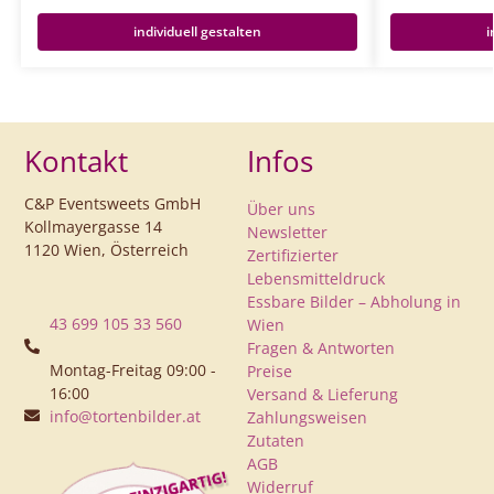
individuell gestalten
i
Kontakt
Infos
C&P Eventsweets GmbH
Über uns
Kollmayergasse 14
Newsletter
1120 Wien, Österreich
Zertifizierter
Lebensmitteldruck
Essbare Bilder – Abholung in
43 699 105 33 560
Wien
Fragen & Antworten
Montag-Freitag 09:00 -
Preise
16:00
Versand & Lieferung
info@tortenbilder.at
Zahlungsweisen
Zutaten
AGB
Widerruf