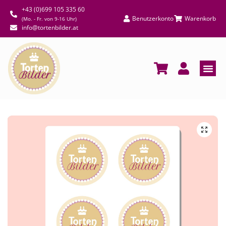
+43 (0)699 105 335 60
Benutzerkonto
Warenkorb
(Mo. - Fr. von 9-16 Uhr)
info@tortenbilder.at