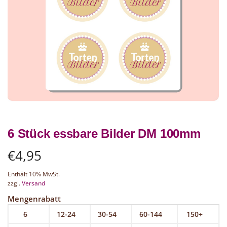
6 Stück essbare Bilder DM 100mm
€
4,95
Enthält 10% MwSt.
zzgl.
Versand
Mengenrabatt
6
12-24
30-54
60-144
150+