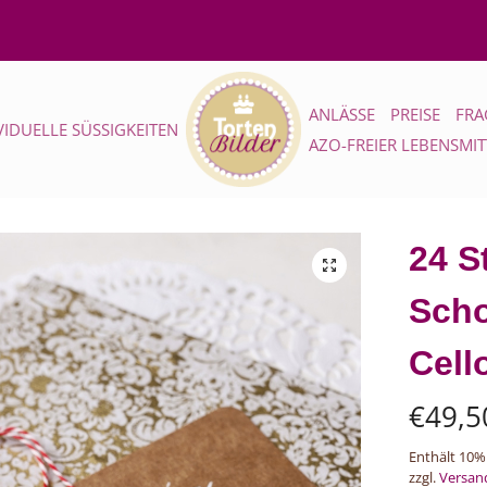
ANLÄSSE
PREISE
FRA
VIDUELLE SÜSSIGKEITEN
AZO-FREIER LEBENSMI
24 S
Scho
Cell
€
49,5
Enthält 10%
zzgl.
Versan