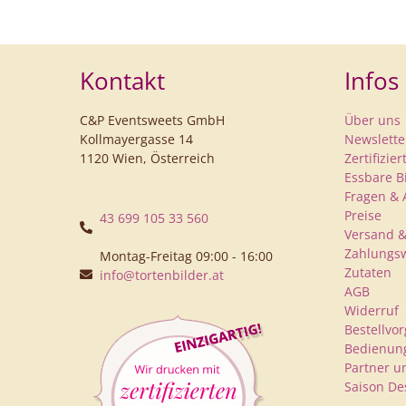
Kontakt
Infos
C&P Eventsweets GmbH
Über uns
Kollmayergasse 14
Newslette
1120 Wien, Österreich
Zertifizie
Essbare B
Fragen & 
Preise
43 699 105 33 560
Versand &
Zahlungs
Montag-Freitag 09:00 - 16:00
Zutaten
info@tortenbilder.at
AGB
Widerruf
Bestellvo
Bedienung
Partner u
Saison De