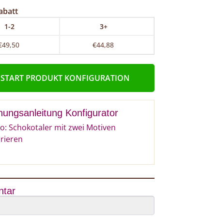
abatt
1-2
3+
€49,50
€44,88
START PRODUKT KONFIGURATION
nungsanleitung Konfigurator
o: Schokotaler mit zwei Motiven
urieren
tar