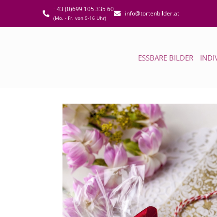
+43 (0)699 105 335 60
info@tortenbilder.at
(Mo. - Fr. von 9-16 Uhr)
ESSBARE BILDER
INDI