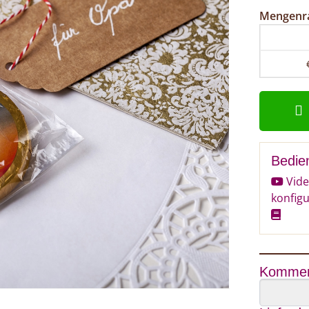
Mengenr
Bedie
Vide
konfig
Kommen