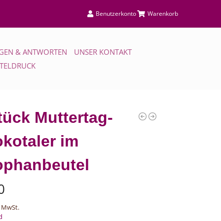
Benutzerkonto
Warenkorb
GEN & ANTWORTEN
UNSER KONTAKT
TTELDRUCK
tück Muttertag-
kotaler im
ophanbeutel
0
 MwSt.
d