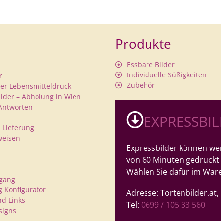
Produkte
Essbare Bilder
Individuelle Süßigkeiten
r
Zubehör
rter Lebensmitteldruck
ilder – Abholung in Wien
Antworten
EXPRESSBI
 Lieferung
weisen
Expressbilder können wer
von 60 Minuten gedruckt
Wählen Sie dafür im War
rgang
 Konfigurator
Adresse: Tortenbilder.at
nd Links
Tel:
0699 / 105 33 560
signs