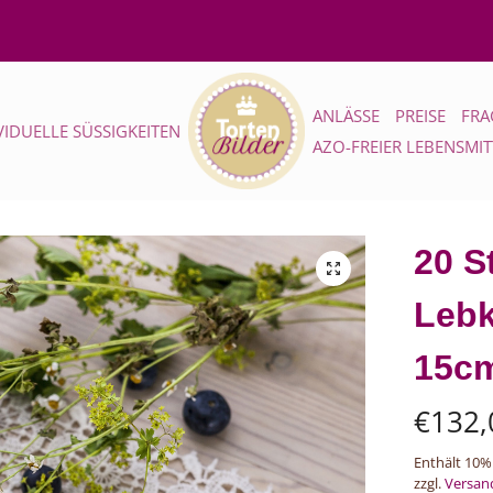
ANLÄSSE
PREISE
FRA
VIDUELLE SÜSSIGKEITEN
AZO-FREIER LEBENSMI
20 S
Leb
15c
€
132,
Enthält 10%
zzgl.
Versan