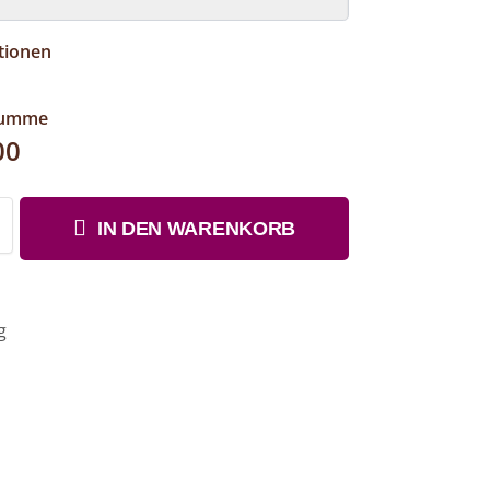
tionen
summe
00
IN DEN WARENKORB
g