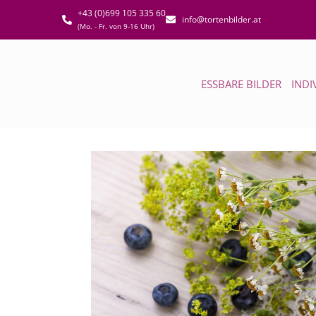
+43 (0)699 105 335 60
info@tortenbilder.at
(Mo. - Fr. von 9-16 Uhr)
ESSBARE BILDER
INDI