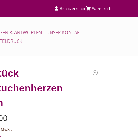
Benutzerkonto
Warenkorb
GEN & ANTWORTEN
UNSER KONTAKT
TTELDRUCK
tück
kuchenherzen
m
00
 MwSt.
d