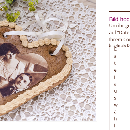
Bild ho
Um ihr ge
auf “Date
Ihrem Co
(maximale D
D
a
t
e
i
a
u
s
w
ä
h
l