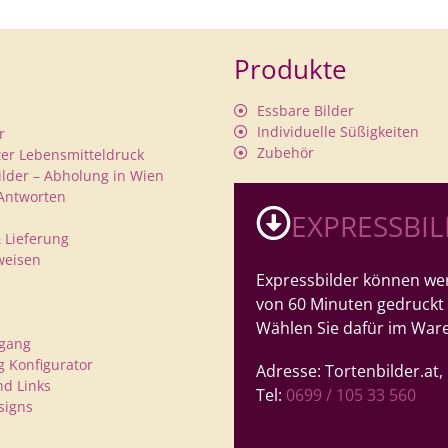
Produkte
Essbare Bilder
Individuelle Süßigkeiten
r
Zubehör
rter Lebensmitteldruck
ilder – Abholung in Wien
Antworten
EXPRESSBI
 Lieferung
weisen
Expressbilder können wer
von 60 Minuten gedruckt
Wählen Sie dafür im War
rgang
 Konfigurator
Adresse: Tortenbilder.at
nd Links
Tel:
0699 / 105 33 560
signs