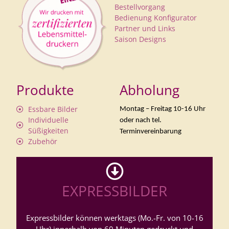
Bestellvorgang
Bedienung Konfigurator
Partner und Links
Saison Designs
Produkte
Abholung
Essbare Bilder
Montag – Freitag 10-16 Uhr
Individuelle
oder nach tel.
Süßigkeiten
Terminvereinbarung
Zubehör
EXPRESSBILDER
Expressbilder können werktags (Mo.-Fr. von 10-16