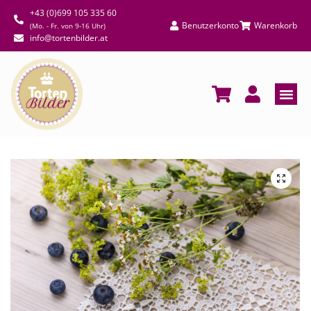
+43 (0)699 105 335 60
Benutzerkonto
Warenkorb
(Mo. - Fr. von 9-16 Uhr)
info@tortenbilder.at