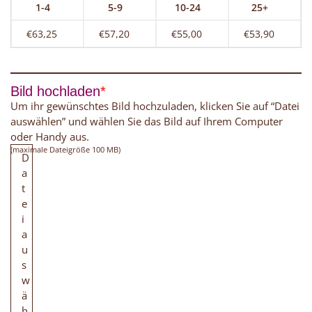
1-4
5-9
10-24
25+
€63,25
€57,20
€55,00
€53,90
Bild hochladen
*
Um ihr gewünschtes Bild hochzuladen, klicken Sie auf “Datei
auswählen” und wählen Sie das Bild auf Ihrem Computer
oder Handy aus.
(maximale Dateigröße 100 MB)
D
a
t
e
i
a
u
s
w
ä
h