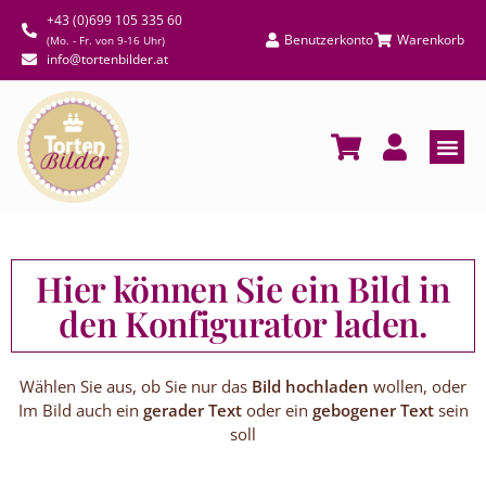
+43 (0)699 105 335 60
Benutzerkonto
Warenkorb
(Mo. - Fr. von 9-16 Uhr)
info@tortenbilder.at
Hier können Sie ein Bild in
den Konfigurator laden.
Wählen Sie aus, ob Sie nur das
Bild hochladen
wollen, oder
Im Bild auch ein
gerader Text
oder ein
gebogener Text
sein
soll