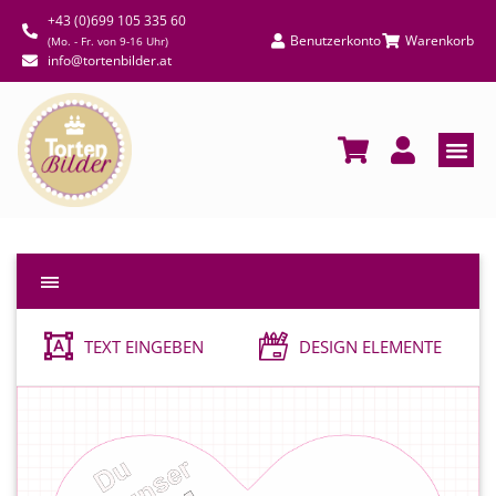
+43 (0)699 105 335 60
Benutzerkonto
Warenkorb
(Mo. - Fr. von 9-16 Uhr)
info@tortenbilder.at
TEXT EINGEBEN
DESIGN ELEMENTE