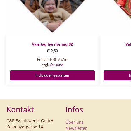
Vatertag herzförmig 02
Vat
€
12,50
Enthält 10% MwSt.
zzgl.
Versand
individuell gestalten
i
Kontakt
Infos
C&P Eventsweets GmbH
Über uns
Kollmayergasse 14
Newsletter