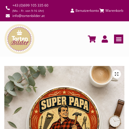
+43 (0)699 105 335 60
Benutzerkonto
Warenkorb
(Mo. - Fr. von 9-16 Uhr)
info@tortenbilder.at