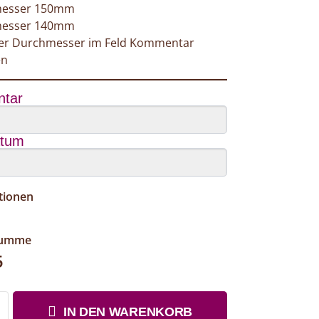
esser 150mm
esser 140mm
ger Durchmesser im Feld Kommentar
en
tar
atum
tionen
summe
5
IN DEN WARENKORB