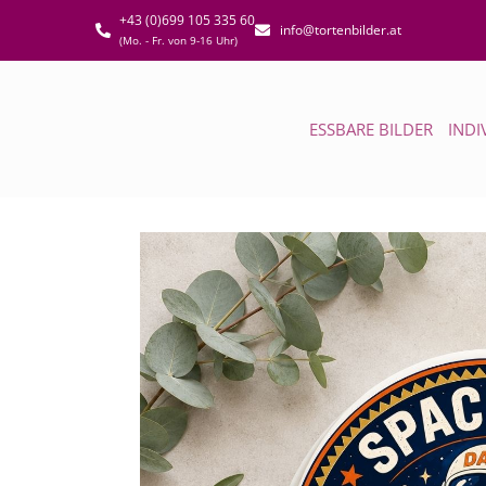
+43 (0)699 105 335 60
info@tortenbilder.at
(Mo. - Fr. von 9-16 Uhr)
ESSBARE BILDER
INDI