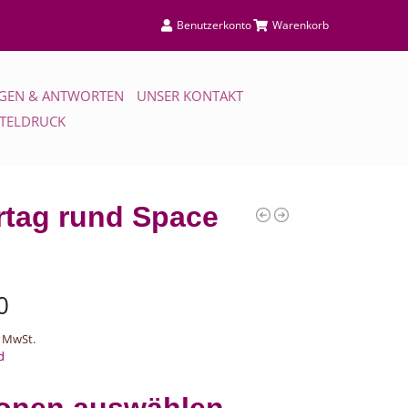
Benutzerkonto
Warenkorb
GEN & ANTWORTEN
UNSER KONTAKT
TTELDRUCK
rtag rund Space
0
 MwSt.
d
onen auswählen