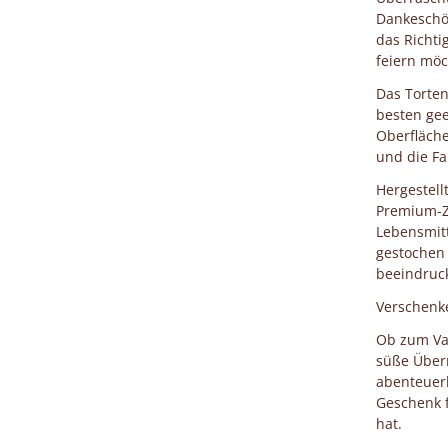
Dankeschön
das Richti
feiern möc
Das Torten
besten gee
Oberfläche
und die F
Hergestell
Premium-Zu
Lebensmitt
gestochen 
beeindruc
Verschenk
Ob zum Vat
süße Über
abenteuerl
Geschenk f
hat.