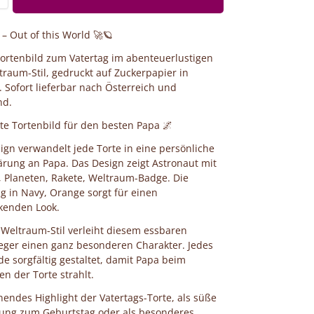
– Out of this World 🚀🪐
ortenbild zum Vatertag im abenteuerlustigen
raum-Stil, gedruckt auf Zuckerpapier in
. Sofort lieferbar nach Österreich und
nd.
te Tortenbild für den besten Papa 🌌
ign verwandelt jede Torte in eine persönliche
ärung an Papa. Das Design zeigt Astronaut mit
 Planeten, Rakete, Weltraum-Badge. Die
 in Navy, Orange sorgt für einen
kenden Look.
Weltraum-Stil verleiht diesem essbaren
eger einen ganz besonderen Charakter. Jedes
de sorgfältig gestaltet, damit Papa beim
n der Torte strahlt.
nendes Highlight der Vatertags-Torte, als süße
ung zum Geburtstag oder als besonderes