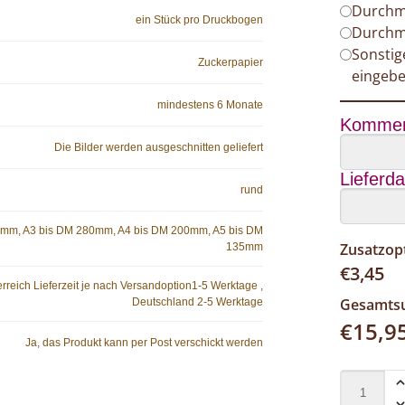
Durchm
ein Stück pro Druckbogen
Durchm
Sonsti
Zuckerpapier
eingeb
mindestens 6 Monate
Kommen
Die Bilder werden ausgeschnitten geliefert
Lieferd
rund
0mm, A3 bis DM 280mm, A4 bis DM 200mm, A5 bis DM
Zusatzop
135mm
€
3,45
rreich Lieferzeit je nach Versandoption1-5 Werktage ,
Gesamt
Deutschland 2-5 Werktage
€
15,9
Ja, das Produkt kann per Post verschickt werden