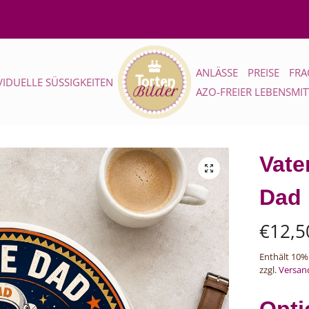
ANLÄSSE
PREISE
FRA
VIDUELLE SÜSSIGKEITEN
AZO-FREIER LEBENSMI
Vate
Dad
€
12,5
Enthält 10%
zzgl.
Versan
Opti