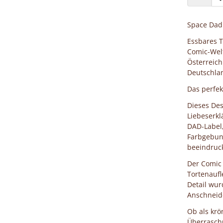
Space Dad 
Essbares T
Comic-Welt
Österreich
Deutschla
Das perfek
Dieses Des
Liebeserkl
DAD-Label,
Farbgebung
beeindruc
Der Comic 
Tortenaufl
Detail wur
Anschneide
Ob als krö
Überrasch