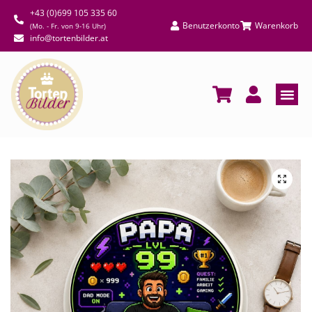
+43 (0)699 105 335 60
Benutzerkonto
Warenkorb
(Mo. - Fr. von 9-16 Uhr)
info@tortenbilder.at