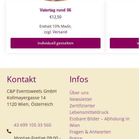
Vatertag rund 06
€
12,50
Enthält 10% MwSt.
zzgl.
Versand
individuell gestalten
i
Kontakt
Infos
C&P Eventsweets GmbH
Über uns
Kollmayergasse 14
Newsletter
1120 Wien, Österreich
Zertifizierter
Lebensmitteldruck
Essbare Bilder – Abholung in
43 699 105 33 560
Wien
Fragen & Antworten
Montag-Freitag 09:00 -
Preise