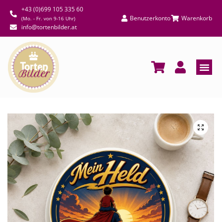
+43 (0)699 105 335 60
Benutzerkonto
Warenkorb
(Mo. - Fr. von 9-16 Uhr)
info@tortenbilder.at