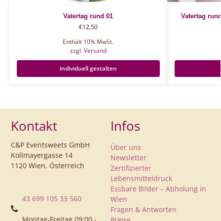
Vatertag rund 01
Vatertag run
€
12,50
Enthält 10% MwSt.
zzgl.
Versand
individuell gestalten
Kontakt
Infos
C&P Eventsweets GmbH
Über uns
Kollmayergasse 14
Newsletter
1120 Wien, Österreich
Zertifizierter
Lebensmitteldruck
Essbare Bilder – Abholung in
43 699 105 33 560
Wien
Fragen & Antworten
Montag-Freitag 09:00 -
Preise